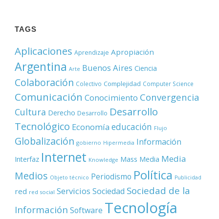
TAGS
Aplicaciones
Apropiación
Aprendizaje
Argentina
Buenos Aires
Ciencia
Arte
Colaboración
Complejidad
Colectivo
Computer Science
Comunicación
Convergencia
Conocimiento
Desarrollo
Cultura
Derecho
Desarrollo
Tecnológico
educación
Economía
Flujo
Globalización
Información
gobierno
Hipermedia
Internet
Media
Mass Media
Interfaz
Knowledge
Política
Medios
Periodismo
Objeto técnico
Publicidad
Sociedad de la
Servicios
Sociedad
red
red social
Tecnología
Información
Software