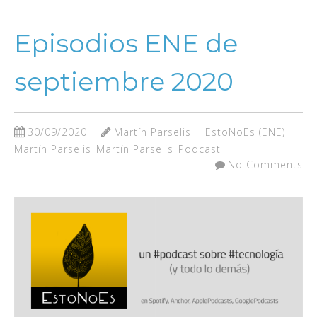
Episodios ENE de
septiembre 2020
30/09/2020
Martín Parselis
EstoNoEs (ENE)
Martín Parselis
Martín Parselis
Podcast
No Comments