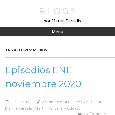
Skip
to
BLOG2
main
por Martín Parselis
content
Menu
TAG ARCHIVES:
MEDIOS
Episodios ENE
noviembre 2020
30/11/2020
Martín Parselis
EstoNoEs (ENE)
Martín Parselis
Martín Parselis
Podcast
No Comments