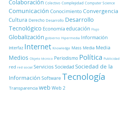
Colaboración
Complejidad
Colectivo
Computer Science
Comunicación
Convergencia
Conocimiento
Desarrollo
Cultura
Derecho
Desarrollo
Tecnológico
educación
Economía
Flujo
Globalización
Información
gobierno
Hipermedia
Internet
Media
Mass Media
Interfaz
Knowledge
Política
Medios
Periodismo
Objeto técnico
Publicidad
Sociedad de la
Servicios
Sociedad
red
red social
Tecnología
Información
Software
web
Web 2
Transparencia