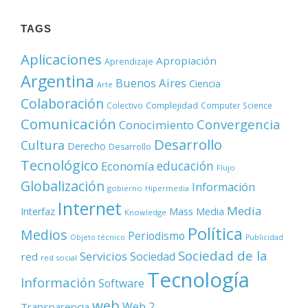
TAGS
Aplicaciones
Apropiación
Aprendizaje
Argentina
Buenos Aires
Ciencia
Arte
Colaboración
Complejidad
Colectivo
Computer Science
Comunicación
Convergencia
Conocimiento
Desarrollo
Cultura
Derecho
Desarrollo
Tecnológico
educación
Economía
Flujo
Globalización
Información
gobierno
Hipermedia
Internet
Media
Mass Media
Interfaz
Knowledge
Política
Medios
Periodismo
Objeto técnico
Publicidad
Sociedad de la
Servicios
Sociedad
red
red social
Tecnología
Información
Software
web
Web 2
Transparencia