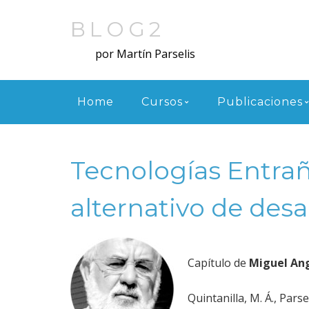
Skip
to
BLOG2
main
por Martín Parselis
content
Menu
Home
Cursos
Publicaciones
Tecnologías Entra
alternativo de desa
Capítulo de
Miguel Ang
Quintanilla, M. Á., Parse