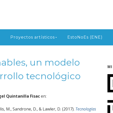
Proyectos artísticos
EstoNoEs (ENE)
ñables, un modelo
MI
rrollo tecnológico
el Quintanilla Fisac
en:
lis, M., Sandrone, D., & Lawler, D. (2017).
Tecnologías