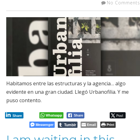
No Comments
Habitamos entre las estructuras y la agencia… algo
evidente en una gran ciudad. Llegó Urbanofilia. Y me
puso contento.
Whatsapp
Post
Share
Share
Tumblr
Messenger
Email
Print
I am waiting in this