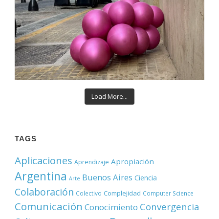
Load More...
TAGS
Aplicaciones
Apropiación
Aprendizaje
Argentina
Buenos Aires
Ciencia
Arte
Colaboración
Complejidad
Colectivo
Computer Science
Comunicación
Convergencia
Conocimiento