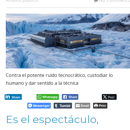
Ambito público
No Comments
Contra el potente ruido tecnocrático, custodiar lo
humano y dar sentido a la técnica
Whatsapp
Post
Share
Share
Tumblr
Messenger
Email
Print
Es el espectáculo,