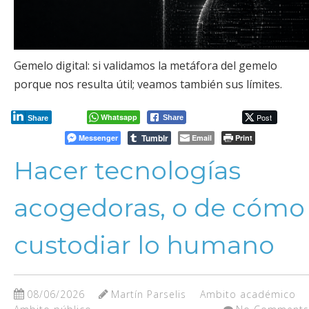
Gemelo digital: si validamos la metáfora del gemelo
porque nos resulta útil; veamos también sus límites.
Whatsapp
Post
Share
Share
Tumblr
Messenger
Email
Print
Hacer tecnologías
acogedoras, o de cómo
custodiar lo humano
08/06/2026
Martín Parselis
Ambito académico