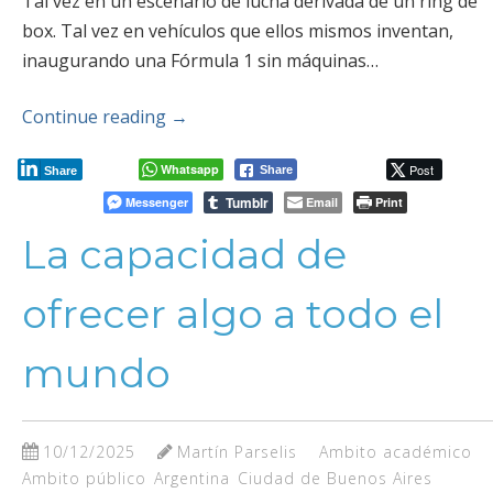
Tal vez en un escenario de lucha derivada de un ring de
box. Tal vez en vehículos que ellos mismos inventan,
inaugurando una Fórmula 1 sin máquinas…
Continue reading
→
Whatsapp
Post
Share
Share
Tumblr
Messenger
Email
Print
La capacidad de
ofrecer algo a todo el
mundo
10/12/2025
Martín Parselis
Ambito académico
Ambito público
Argentina
Ciudad de Buenos Aires