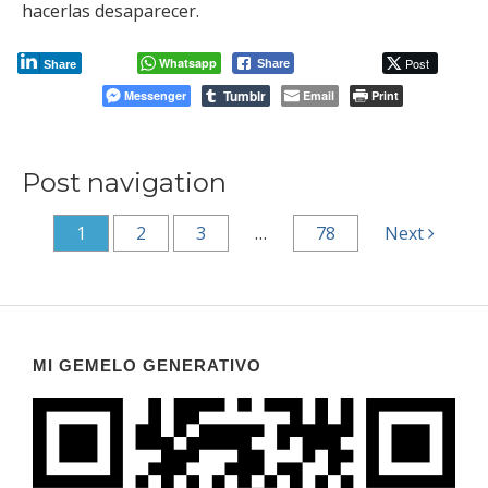
hacerlas desaparecer.
Whatsapp
Post
Share
Share
Tumblr
Messenger
Email
Print
Post navigation
1
2
3
…
78
Next
MI GEMELO GENERATIVO