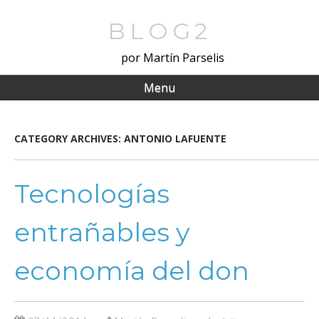
Skip
to
BLOG2
main
por Martín Parselis
content
Menu
CATEGORY ARCHIVES:
ANTONIO LAFUENTE
Tecnologías
entrañables y
economía del don