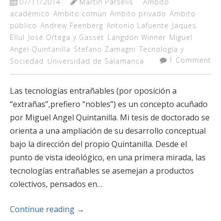
07/11/2014
Martín Parselis
Ambito
académico
Ambito común
Ambito privado
Ambito
público
Andrew Feenberg
Antonio Lafuente
Jaques
Ellul
José Ortega y Gasset
Langdon Winner
Miguel
Angel Quintanilla
Stefano Zamagni
Tecnología y
1 Comment
Sociedad
Universidad de Salamanca
Las tecnologías entrañables (por oposición a
“extrañas”,prefiero “nobles”) es un concepto acuñado
por Miguel Angel Quintanilla. Mi tesis de doctorado se
orienta a una ampliación de su desarrollo conceptual
bajo la dirección del propio Quintanilla. Desde el
punto de vista ideológico, en una primera mirada, las
tecnologías entrañables se asemejan a productos
colectivos, pensados en…
Continue reading
→