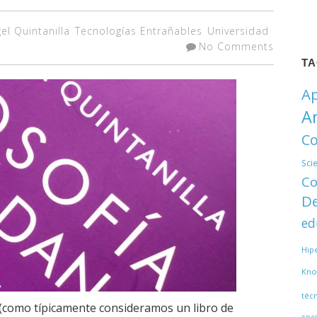
el Quintanilla
Tecnologías Entrañables
Universidad
No Comments
T
Ap
A
Co
Sci
Co
De
ed
Hip
Kno
téc
a (como típicamente consideramos un libro de
soci