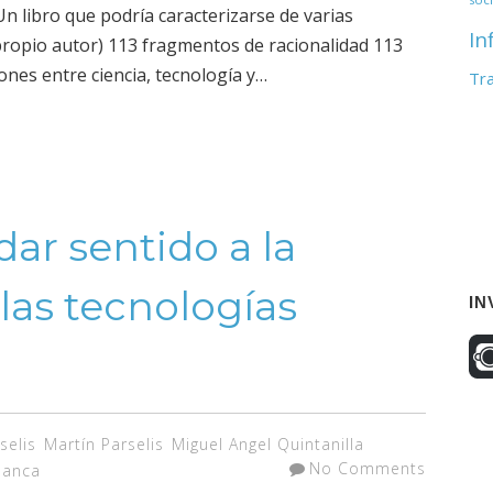
 Un libro que podría caracterizarse de varias
In
propio autor) 113 fragmentos de racionalidad 113
ones entre ciencia, tecnología y…
Tr
ar sentido a la
 las tecnologías
IN
selis
Martín Parselis
Miguel Angel Quintanilla
No Comments
manca