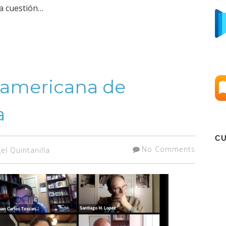
a cuestión…
oamericana de
a
C
No Comments
el Quintanilla