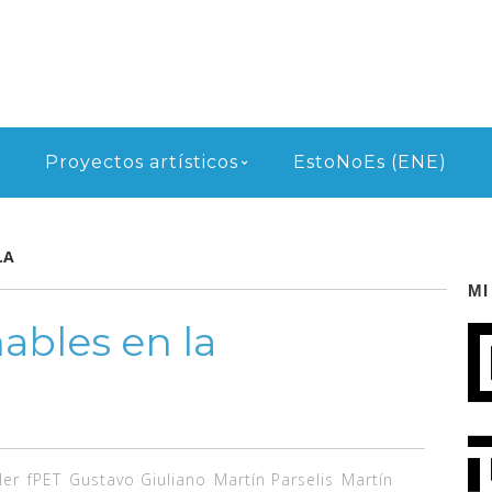
Proyectos artísticos
EstoNoEs (ENE)
LA
MI
ables en la
ler
fPET
Gustavo Giuliano
Martín Parselis
Martín