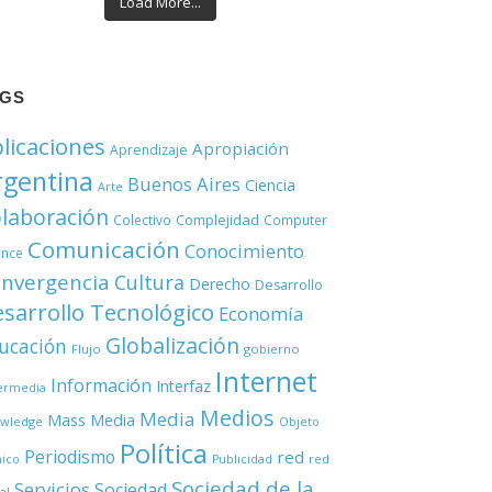
Load More...
AGS
licaciones
Apropiación
Aprendizaje
rgentina
Buenos Aires
Ciencia
Arte
laboración
Complejidad
Colectivo
Computer
Comunicación
Conocimiento
ence
nvergencia
Cultura
Derecho
Desarrollo
sarrollo Tecnológico
Economía
Globalización
ucación
Flujo
gobierno
Internet
Información
Interfaz
ermedia
Medios
Media
Mass Media
wledge
Objeto
Política
Periodismo
red
red
nico
Publicidad
Sociedad de la
Servicios
Sociedad
al