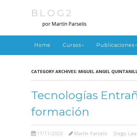
Skip
to
BLOG2
main
por Martín Parselis
content
Menu
Home
Cursos
Publicaciones
CATEGORY ARCHIVES:
MIGUEL ANGEL QUINTANIL
Tecnologías Entrañ
formación
17/11/2020
Martín Parselis
Diego Law