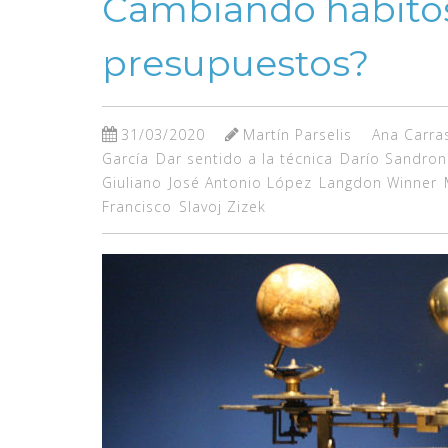
Cambiando hábitos
presupuestos?
31/03/2020
Martín Parselis
Ana Carra
García
Dar sentido a la técnica
Darío Sandron
Giuliano
José Antonio López
Langdon Winner
Francisco
Slavoj Zizek