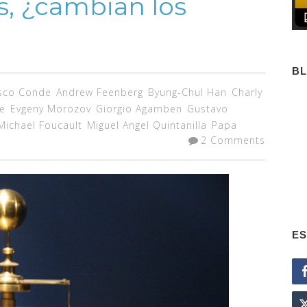
, ¿cambian los
B
sco Conde
Andrew Feenberg
Byung-Chul Han
Charly
e
Evgeny Morozov
Giorgio Agamben
Gustavo
Michael Foucault
Miguel Angel Quintanilla
Papa
2 Comments
ES