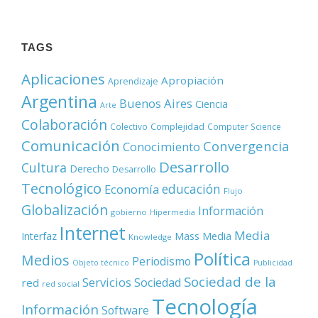
TAGS
Aplicaciones
Apropiación
Aprendizaje
Argentina
Buenos Aires
Ciencia
Arte
Colaboración
Complejidad
Colectivo
Computer Science
Comunicación
Convergencia
Conocimiento
Desarrollo
Cultura
Derecho
Desarrollo
Tecnológico
educación
Economía
Flujo
Globalización
Información
gobierno
Hipermedia
Internet
Media
Mass Media
Interfaz
Knowledge
Política
Medios
Periodismo
Objeto técnico
Publicidad
Sociedad de la
Servicios
Sociedad
red
red social
Tecnología
Información
Software