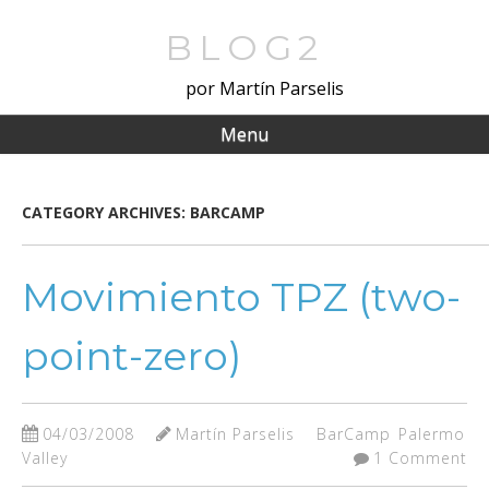
Skip
to
BLOG2
main
por Martín Parselis
content
Menu
CATEGORY ARCHIVES:
BARCAMP
Movimiento TPZ (two-
point-zero)
04/03/2008
Martín Parselis
BarCamp
Palermo
Valley
1 Comment