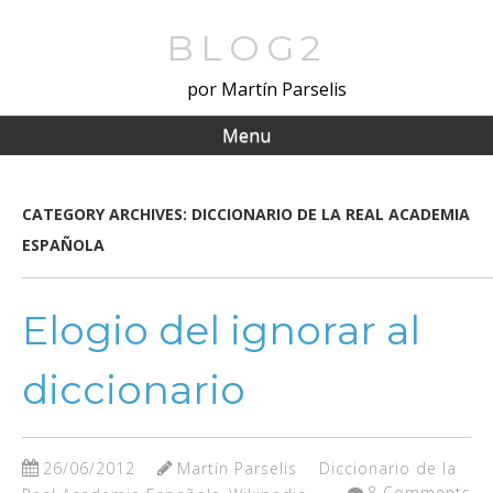
Skip
to
BLOG2
main
por Martín Parselis
content
Menu
CATEGORY ARCHIVES:
DICCIONARIO DE LA REAL ACADEMIA
ESPAÑOLA
Elogio del ignorar al
diccionario
26/06/2012
Martín Parselis
Diccionario de la
8 Comments