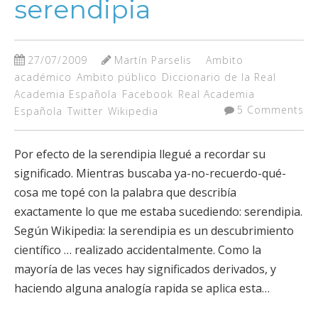
serendipia
27/07/2009
Martín Parselis
Ambito
académico
Ambito público
Diccionario de la Real
Academia Española
Facebook
Real Academia
5 Comments
Española
Twitter
Wikipedia
Por efecto de la serendipia llegué a recordar su
significado. Mientras buscaba ya-no-recuerdo-qué-
cosa me topé con la palabra que describía
exactamente lo que me estaba sucediendo: serendipia.
Según Wikipedia: la serendipia es un descubrimiento
científico … realizado accidentalmente. Como la
mayoría de las veces hay significados derivados, y
haciendo alguna analogía rapida se aplica esta…