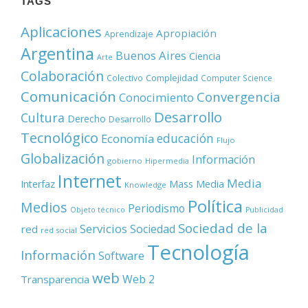
TAGS
Aplicaciones
Apropiación
Aprendizaje
Argentina
Buenos Aires
Ciencia
Arte
Colaboración
Complejidad
Colectivo
Computer Science
Comunicación
Convergencia
Conocimiento
Desarrollo
Cultura
Derecho
Desarrollo
Tecnológico
educación
Economía
Flujo
Globalización
Información
gobierno
Hipermedia
Internet
Media
Mass Media
Interfaz
Knowledge
Política
Medios
Periodismo
Objeto técnico
Publicidad
Sociedad de la
Servicios
Sociedad
red
red social
Tecnología
Información
Software
web
Web 2
Transparencia