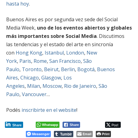
hasta hoy
.
Buenos Aires es por segunda vez sede del Social
Media Week,
uno de los eventos abiertos y globales
más importantes sobre Social Media
. Discutimos
las tendencias y el estado del arte en sincronía
con
Hong Kong
,
Istanbul
,
London
,
New
York
,
Paris
,
Rome
,
San Francisco
,
São
Paulo
,
Toronto
,
Beirut
,
Berlin
,
Bogotá
,
Buenos
Aires
,
Chicago
,
Glasgow
,
Los
Angeles
,
Milan
,
Moscow
,
Rio de Janeiro
,
São
Paulo
,
Vancouver
…
Podés
inscribirte en el website
!
Whatsapp
Post
Share
Share
Tumblr
Messenger
Email
Print