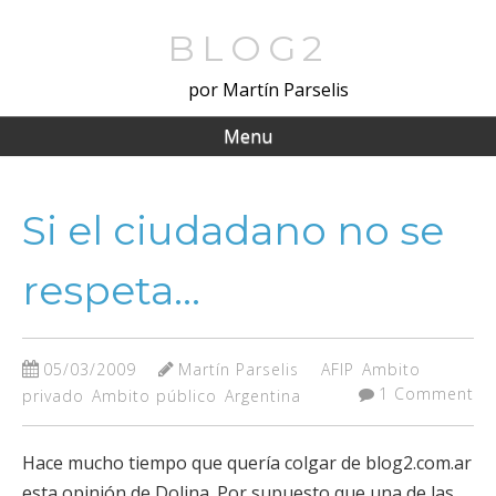
Skip
to
BLOG2
main
por Martín Parselis
content
Menu
Si el ciudadano no se
respeta…
05/03/2009
Martín Parselis
AFIP
Ambito
1 Comment
privado
Ambito público
Argentina
Hace mucho tiempo que quería colgar de blog2.com.ar
esta opinión de Dolina. Por supuesto que una de las