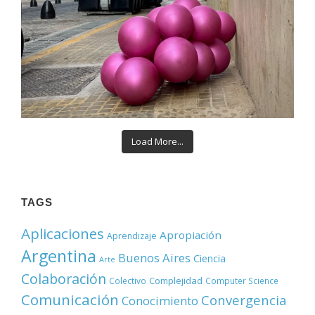
Load More...
TAGS
Aplicaciones
Apropiación
Aprendizaje
Argentina
Buenos Aires
Ciencia
Arte
Colaboración
Complejidad
Colectivo
Computer Science
Comunicación
Convergencia
Conocimiento