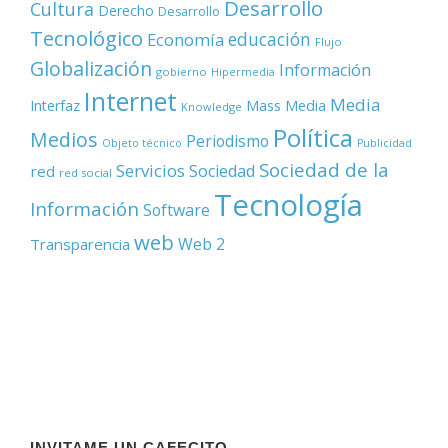
Desarrollo
Cultura
Derecho
Desarrollo
Tecnológico
educación
Economía
Flujo
Globalización
Información
gobierno
Hipermedia
Internet
Media
Mass Media
Interfaz
Knowledge
Política
Medios
Periodismo
Objeto técnico
Publicidad
Sociedad de la
Servicios
Sociedad
red
red social
Tecnología
Información
Software
web
Web 2
Transparencia
INVITAME UN CAFECITO