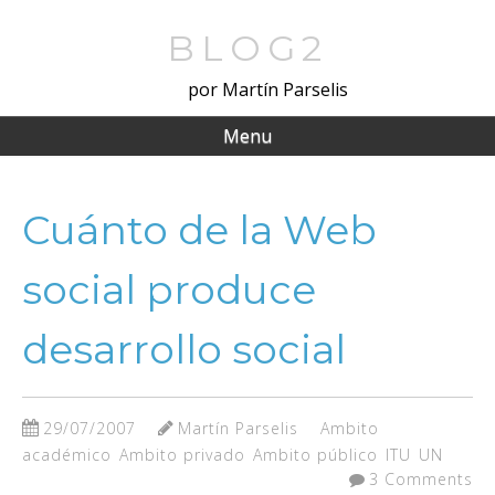
Skip
to
BLOG2
main
por Martín Parselis
content
Menu
Cuánto de la Web
social produce
desarrollo social
29/07/2007
Martín Parselis
Ambito
académico
Ambito privado
Ambito público
ITU
UN
3 Comments