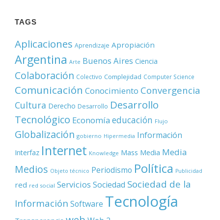
TAGS
Aplicaciones
Apropiación
Aprendizaje
Argentina
Buenos Aires
Ciencia
Arte
Colaboración
Complejidad
Colectivo
Computer Science
Comunicación
Convergencia
Conocimiento
Desarrollo
Cultura
Derecho
Desarrollo
Tecnológico
educación
Economía
Flujo
Globalización
Información
gobierno
Hipermedia
Internet
Media
Mass Media
Interfaz
Knowledge
Política
Medios
Periodismo
Objeto técnico
Publicidad
Sociedad de la
Servicios
Sociedad
red
red social
Tecnología
Información
Software
web