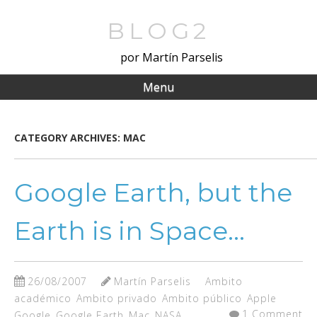
Skip
to
BLOG2
main
por Martín Parselis
content
Menu
CATEGORY ARCHIVES:
MAC
Google Earth, but the
Earth is in Space…
26/08/2007
Martín Parselis
Ambito
académico
Ambito privado
Ambito público
Apple
1 Comment
Google
Google Earth
Mac
NASA