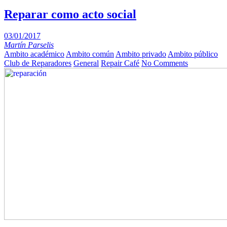
Reparar como acto social
03/01/2017
Martín Parselis
Ambito académico
Ambito común
Ambito privado
Ambito público
Club de Reparadores
General
Repair Café
No Comments