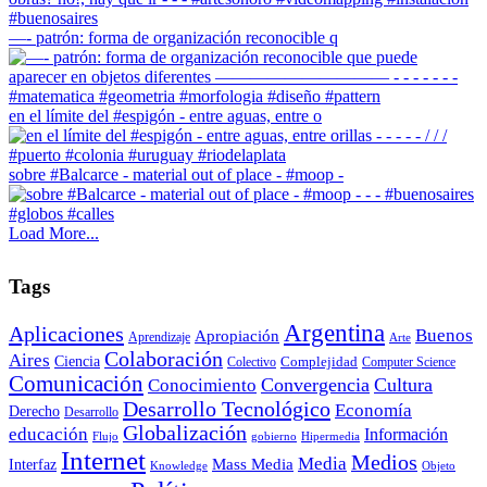
—- patrón: forma de organización reconocible q
en el límite del #espigón - entre aguas, entre o
sobre #Balcarce - material out of place - #moop -
Load More...
Tags
Argentina
Aplicaciones
Buenos
Apropiación
Aprendizaje
Arte
Colaboración
Aires
Ciencia
Complejidad
Colectivo
Computer Science
Comunicación
Convergencia
Cultura
Conocimiento
Desarrollo Tecnológico
Economía
Derecho
Desarrollo
Globalización
educación
Información
Flujo
gobierno
Hipermedia
Internet
Medios
Media
Interfaz
Mass Media
Knowledge
Objeto