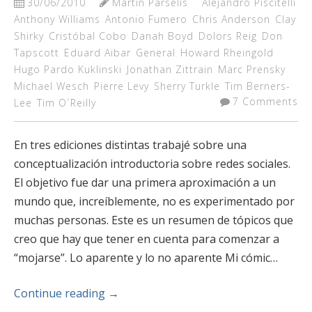
30/06/2010
Martín Parselis
Alejandro Piscitelli
Anthony Williams
Antonio Fumero
Chris Anderson
Clay
Shirky
Cristóbal Cobo
Danah Boyd
Dolors Reig
Don
Tapscott
Eduard Aibar
General
Howard Rheingold
Hugo Pardo Kuklinski
Jonathan Zittrain
Marc Prensky
Michael Wesch
Pierre Levy
Sherry Turkle
Tim Berners-
7 Comments
Lee
Tim O´Reilly
En tres ediciones distintas trabajé sobre una
conceptualización introductoria sobre redes sociales.
El objetivo fue dar una primera aproximación a un
mundo que, increíblemente, no es experimentado por
muchas personas. Este es un resumen de tópicos que
creo que hay que tener en cuenta para comenzar a
“mojarse”. Lo aparente y lo no aparente Mi cómic…
Continue reading
→