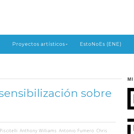
Proyectos artísticos
EstoNoEs (ENE)
MI
sensibilización sobre
iscitelli
Anthony Williams
Antonio Fumero
Chris