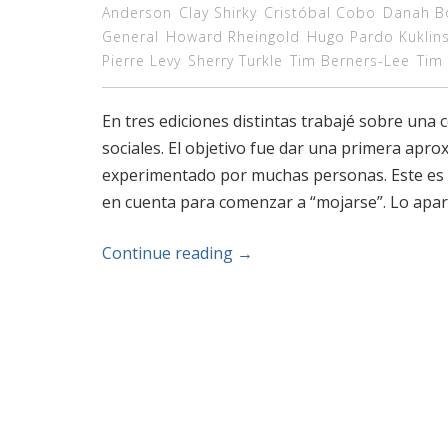
Anderson
Clay Shirky
Cristóbal Cobo
Danah B
General
Howard Rheingold
Hugo Pardo Kuklins
Pierre Levy
Sherry Turkle
Tim Berners-Lee
Tim 
En tres ediciones distintas trabajé sobre una 
sociales. El objetivo fue dar una primera apr
experimentado por muchas personas. Este es 
en cuenta para comenzar a “mojarse”. Lo apar
Continue reading
→
Post navigation