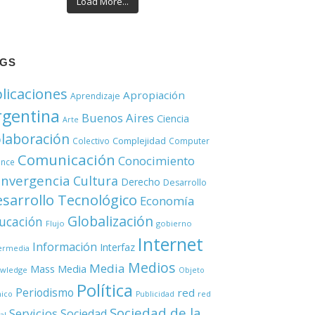
Load More...
AGS
licaciones
Apropiación
Aprendizaje
rgentina
Buenos Aires
Ciencia
Arte
laboración
Complejidad
Colectivo
Computer
Comunicación
Conocimiento
ence
nvergencia
Cultura
Derecho
Desarrollo
sarrollo Tecnológico
Economía
Globalización
ucación
Flujo
gobierno
Internet
Información
Interfaz
ermedia
Medios
Media
Mass Media
wledge
Objeto
Política
Periodismo
red
red
nico
Publicidad
Sociedad de la
Servicios
Sociedad
al