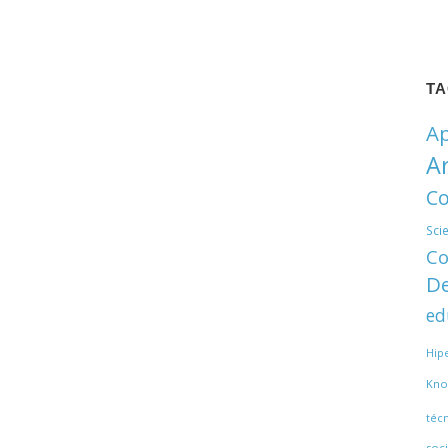
T
Ap
A
Co
Sci
Co
De
ed
Hip
Kno
téc
soci