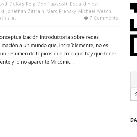
oyd
Dolors Reig
Don Tapscott
Eduard Aibar
ki
Jonathan Zittrain
Marc Prensky
Michael Wesch
7 Comments
O´Reilly
conceptualización introductoria sobre redes
oximación a un mundo que, increíblemente, no es
un resumen de tópicos que creo que hay que tener
ente y lo no aparente Mi cómic…
DA