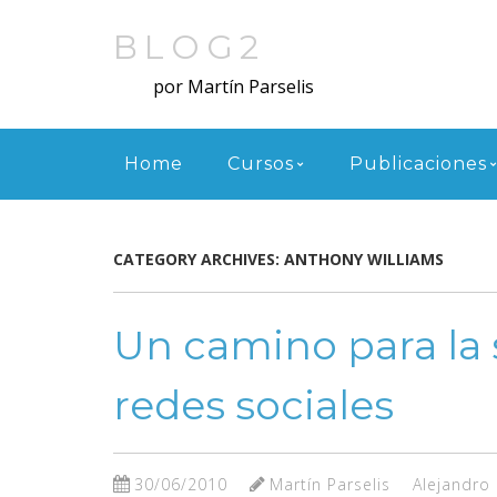
Skip
to
BLOG2
main
por Martín Parselis
content
Menu
Home
Cursos
Publicaciones
CATEGORY ARCHIVES:
ANTHONY WILLIAMS
Un camino para la 
redes sociales
30/06/2010
Martín Parselis
Alejandro P