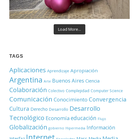
Load More...
TAGS
Aplicaciones
Apropiación
Aprendizaje
Argentina
Buenos Aires
Ciencia
Arte
Colaboración
Complejidad
Colectivo
Computer Science
Comunicación
Convergencia
Conocimiento
Desarrollo
Cultura
Derecho
Desarrollo
Tecnológico
educación
Economía
Flujo
Globalización
Información
gobierno
Hipermedia
Internet
Media
Mass Media
Interfaz
Knowledge