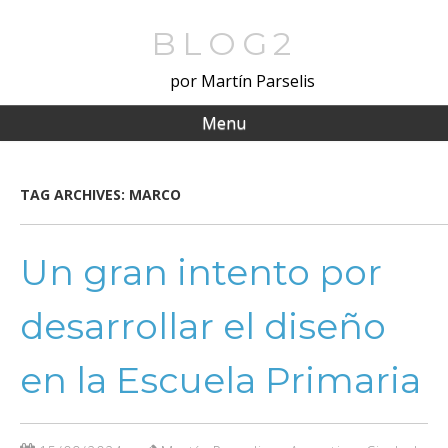
Skip
to
BLOG2
main
por Martín Parselis
content
Menu
TAG ARCHIVES:
MARCO
Un gran intento por
desarrollar el diseño
en la Escuela Primaria