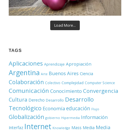
Load More...
TAGS
Aplicaciones
Apropiación
Aprendizaje
Argentina
Buenos Aires
Ciencia
Arte
Colaboración
Complejidad
Colectivo
Computer Science
Comunicación
Convergencia
Conocimiento
Desarrollo
Cultura
Derecho
Desarrollo
Tecnológico
educación
Economía
Flujo
Globalización
Información
gobierno
Hipermedia
Internet
Media
Mass Media
Interfaz
Knowledge