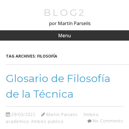
Skip
to
BLOG2
main
por Martín Parselis
content
Menu
TAG ARCHIVES:
FILOSOFÍA
Glosario de Filosofía
de la Técnica
29/03/2022
Martín Parselis
Ambito
No Comments
académico
Ambito público