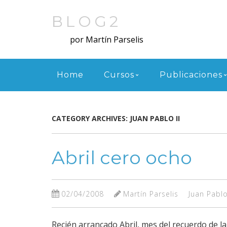
Skip
to
BLOG2
main
por Martín Parselis
content
Menu
Home
Cursos
Publicaciones
CATEGORY ARCHIVES:
JUAN PABLO II
Abril cero ocho
02/04/2008
Martín Parselis
Juan Pablo
Recién arrancado Abril, mes del recuerdo de la