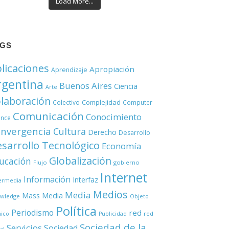
Load More...
AGS
licaciones
Apropiación
Aprendizaje
rgentina
Buenos Aires
Ciencia
Arte
laboración
Complejidad
Colectivo
Computer
Comunicación
Conocimiento
ence
nvergencia
Cultura
Derecho
Desarrollo
sarrollo Tecnológico
Economía
Globalización
ucación
Flujo
gobierno
Internet
Información
Interfaz
ermedia
Medios
Media
Mass Media
wledge
Objeto
Política
Periodismo
red
red
nico
Publicidad
Sociedad de la
Servicios
Sociedad
al