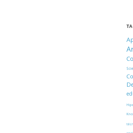
T
Ap
A
Co
Sci
Co
De
ed
Hip
Kno
téc
soci