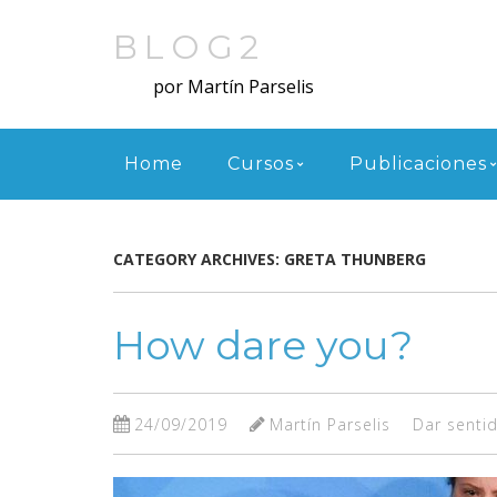
Skip
to
BLOG2
main
por Martín Parselis
content
Menu
Home
Cursos
Publicaciones
CATEGORY ARCHIVES:
GRETA THUNBERG
How dare you?
24/09/2019
Martín Parselis
Dar sentid