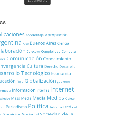
Load More...
AGS
licaciones
Apropiación
Aprendizaje
rgentina
Buenos Aires
Ciencia
Arte
laboración
Complejidad
Colectivo
Computer
Comunicación
Conocimiento
ence
nvergencia
Cultura
Derecho
Desarrollo
sarrollo Tecnológico
Economía
Globalización
ucación
Flujo
gobierno
Internet
Información
Interfaz
ermedia
Medios
Media
Mass Media
wledge
Objeto
Política
Periodismo
red
red
nico
Publicidad
Sociedad de la
Servicios
Sociedad
al