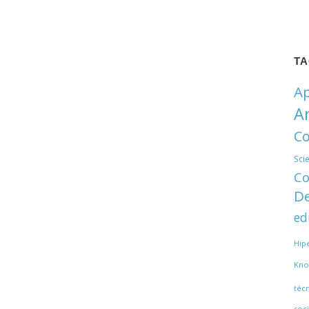
T
Ap
A
Co
Sci
Co
De
ed
Hip
Kno
téc
soci