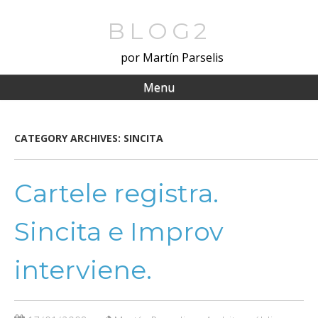
Skip
to
BLOG2
main
por Martín Parselis
content
Menu
CATEGORY ARCHIVES:
SINCITA
Cartele registra.
Sincita e Improv
interviene.