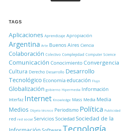
TAGS
Aplicaciones
Apropiación
Aprendizaje
Argentina
Buenos Aires
Ciencia
Arte
Colaboración
Complejidad
Colectivo
Computer Science
Comunicación
Convergencia
Conocimiento
Desarrollo
Cultura
Derecho
Desarrollo
Tecnológico
educación
Economía
Flujo
Globalización
Información
gobierno
Hipermedia
Internet
Media
Mass Media
Interfaz
Knowledge
Política
Medios
Periodismo
Objeto técnico
Publicidad
Sociedad de la
Servicios
Sociedad
red
red social
Tecnología
Información
Software