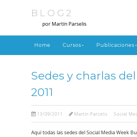
Skip
to
BLOG2
main
por Martín Parselis
content
Menu
Home
Cursos
Publicaciones
Sedes y charlas de
2011
13/09/2011
Martín Parselis
Social Me
Aquí todas las sedes del Social Media Week Bu