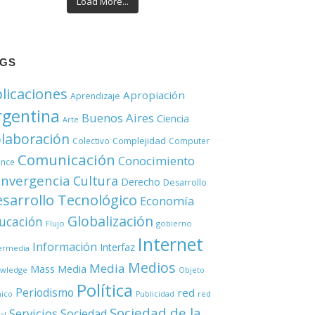
Load More...
AGS
licaciones
Apropiación
Aprendizaje
rgentina
Buenos Aires
Ciencia
Arte
laboración
Complejidad
Colectivo
Computer
Comunicación
Conocimiento
ence
nvergencia
Cultura
Derecho
Desarrollo
sarrollo Tecnológico
Economía
Globalización
ucación
Flujo
gobierno
Internet
Información
Interfaz
ermedia
Medios
Media
Mass Media
wledge
Objeto
Política
Periodismo
red
red
nico
Publicidad
Sociedad de la
Servicios
Sociedad
al