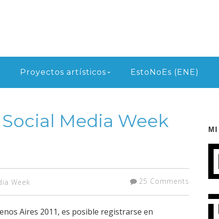
Proyectos artísticos
EstoNoEs (ENE)
l Social Media Week
MI
25 Comments
dia Week
enos Aires 2011, es posible registrarse en