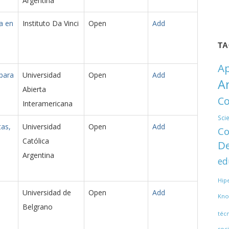
Argentina
a en
Instituto Da Vinci
Open
Add
T
Ap
para
Universidad
Open
Add
A
Abierta
Co
Interamericana
Sci
tas,
Universidad
Open
Add
Co
Católica
De
Argentina
ed
Hip
Universidad de
Open
Add
Kno
Belgrano
téc
soci