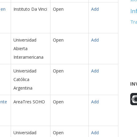
 en
Instituto Da Vinci
Open
Add
In
Tr
h
Universidad
Open
Add
Abierta
Interamericana
Universidad
Open
Add
Católica
IN
Argentina
ente
AreaTres SOHO
Open
Add
Universidad
Open
Add