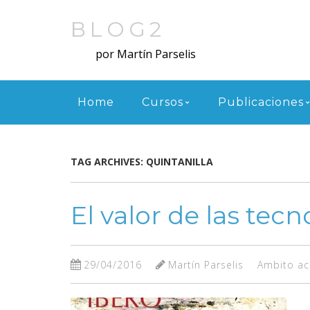
Skip
to
BLOG2
main
por Martín Parselis
content
Menu
Home
Cursos
Publicaciones
TAG ARCHIVES:
QUINTANILLA
El valor de las tec
29/04/2016
Martín Parselis
Ambito a