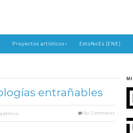
Proyectos artísticos
EstoNoEs (ENE)
MI
nologías entrañables
No Comments
cadémico