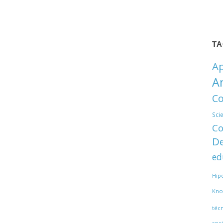
T
Ap
A
Co
Sci
Co
De
ed
Hip
Kno
téc
soci