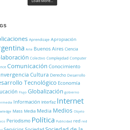
Load More...
AGS
licaciones
Apropiación
Aprendizaje
rgentina
Buenos Aires
Ciencia
Arte
laboración
Complejidad
Colectivo
Computer
Comunicación
Conocimiento
ence
nvergencia
Cultura
Derecho
Desarrollo
sarrollo Tecnológico
Economía
Globalización
ucación
Flujo
gobierno
Internet
Información
Interfaz
ermedia
Medios
Media
Mass Media
wledge
Objeto
Política
Periodismo
red
red
nico
Publicidad
Sociedad de la
Servicios
Sociedad
al