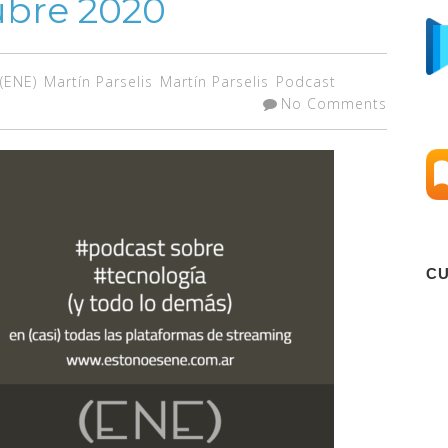
ubre 2020
(ENE)
Martín Parselis
Martín Parselis
Podcast
No Comments
C