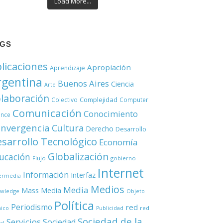
Load More...
AGS
licaciones
Apropiación
Aprendizaje
rgentina
Buenos Aires
Ciencia
Arte
laboración
Complejidad
Colectivo
Computer
Comunicación
Conocimiento
ence
nvergencia
Cultura
Derecho
Desarrollo
sarrollo Tecnológico
Economía
Globalización
ucación
Flujo
gobierno
Internet
Información
Interfaz
ermedia
Medios
Media
Mass Media
wledge
Objeto
Política
Periodismo
red
red
nico
Publicidad
Sociedad de la
Servicios
Sociedad
al