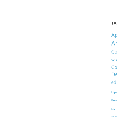
T
Ap
A
Co
Sci
Co
De
ed
Hip
Kno
téc
soci