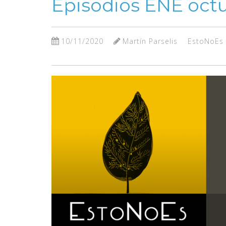
Episodios ENE oct
10/11/2020
Martín Parselis
EstoNoEs 