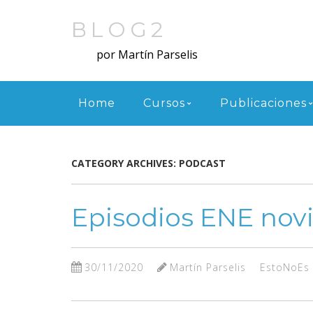
Skip
to
BLOG2
main
por Martín Parselis
content
Menu
Home
Cursos
Publicaciones
CATEGORY ARCHIVES:
PODCAST
Episodios ENE nov
30/11/2020
Martín Parselis
EstoNoEs 