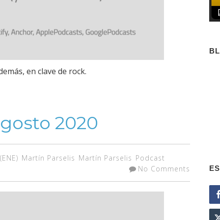
B
demás, en clave de rock.
agosto 2020
(ENE)
Martín Parselis
Martín Parselis
Podcast
ES
No Comments