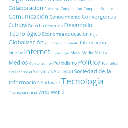
Arte
Colaboración
Complejidad
Colectivo
Computer Science
Comunicación
Convergencia
Conocimiento
Desarrollo
Cultura
Derecho
Desarrollo
Tecnológico
educación
Economía
Flujo
Globalización
Información
gobierno
Hipermedia
Internet
Media
Mass Media
Interfaz
Knowledge
Política
Medios
Periodismo
Objeto técnico
Publicidad
Sociedad de la
Servicios
Sociedad
red
red social
Tecnología
Información
Software
web
Web 2
Transparencia