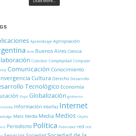
Load More...
AGS
licaciones
Apropiación
Aprendizaje
rgentina
Buenos Aires
Ciencia
Arte
laboración
Complejidad
Colectivo
Computer
Comunicación
Conocimiento
ence
nvergencia
Cultura
Derecho
Desarrollo
sarrollo Tecnológico
Economía
Globalización
ucación
Flujo
gobierno
Internet
Información
Interfaz
ermedia
Medios
Media
Mass Media
wledge
Objeto
Política
Periodismo
red
red
nico
Publicidad
Sociedad de la
Servicios
Sociedad
al