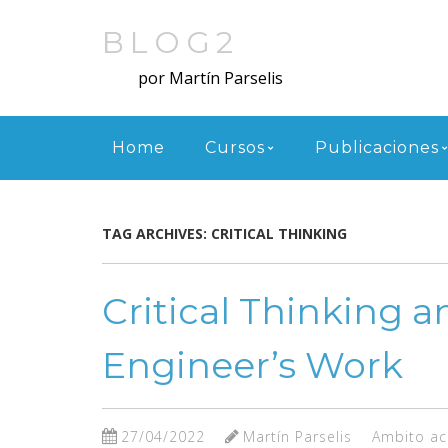
Skip
to
BLOG2
main
por Martín Parselis
content
Menu
Home
Cursos
Publicaciones
TAG ARCHIVES:
CRITICAL THINKING
Critical Thinking
Engineer’s Work
27/04/2022
Martín Parselis
Ambito a