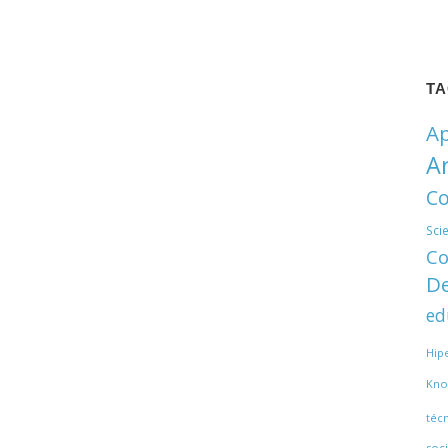
T
Ap
A
Co
Sci
Co
De
ed
Hip
Kno
téc
soci