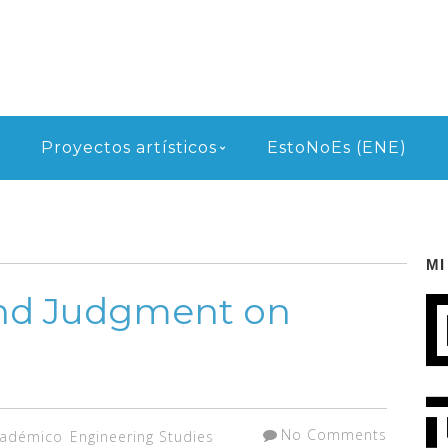
Proyectos artísticos
EstoNoEs (ENE)
MI
 and Judgment on
No Comments
cadémico
Engineering Studies