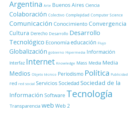
Argentina
Buenos Aires
Ciencia
Arte
Colaboración
Complejidad
Colectivo
Computer Science
Comunicación
Convergencia
Conocimiento
Desarrollo
Cultura
Derecho
Desarrollo
Tecnológico
educación
Economía
Flujo
Globalización
Información
gobierno
Hipermedia
Internet
Media
Mass Media
Interfaz
Knowledge
Política
Medios
Periodismo
Objeto técnico
Publicidad
Sociedad de la
Servicios
Sociedad
red
red social
Tecnología
Información
Software
web
Web 2
Transparencia