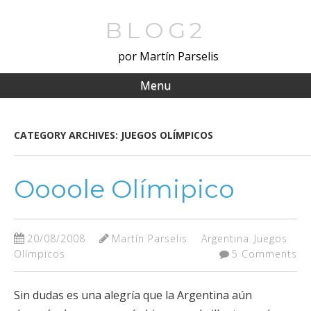
Skip
to
BLOG2
main
por Martín Parselis
content
Menu
CATEGORY ARCHIVES:
JUEGOS OLÍMPICOS
Oooole Olímipico
20/08/2008
Martín Parselis
Argentina
Juegos
Olímpicos
5 Comments
Sin dudas es una alegría que la Argentina aún