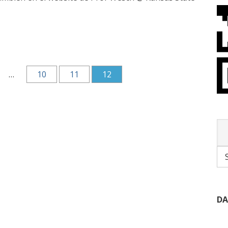
…
10
11
12
DA