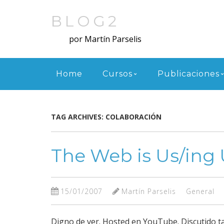
Skip
to
BLOG2
main
por Martín Parselis
content
Menu
Home
Cursos
Publicaciones
TAG ARCHIVES:
COLABORACIÓN
The Web is Us/ing 
15/01/2007
Martín Parselis
General
Digno de ver. Hosted en YouTube. Discutido t