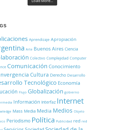
Load More...
AGS
licaciones
Apropiación
Aprendizaje
rgentina
Buenos Aires
Ciencia
Arte
laboración
Complejidad
Colectivo
Computer
Comunicación
Conocimiento
ence
nvergencia
Cultura
Derecho
Desarrollo
sarrollo Tecnológico
Economía
Globalización
ucación
Flujo
gobierno
Internet
Información
Interfaz
ermedia
Medios
Media
Mass Media
wledge
Objeto
Política
Periodismo
red
red
nico
Publicidad
Sociedad de la
Servicios
Sociedad
al