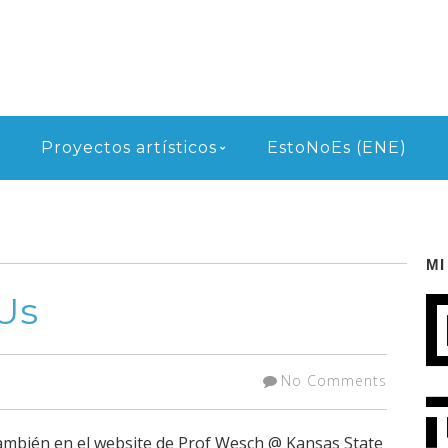
Proyectos artísticos
EstoNoEs (ENE)
MI
Us
No Comments
ambién en el website de Prof Wesch @ Kansas State