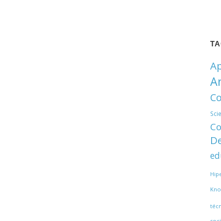
T
Ap
A
Co
Sci
Co
De
ed
Hip
Kno
téc
soci