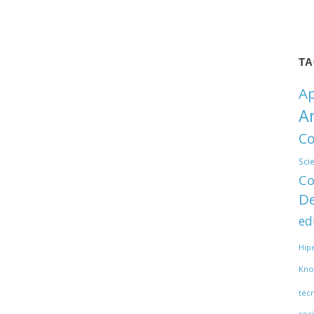
T
Ap
A
Co
Sci
Co
De
ed
Hip
Kno
téc
soci