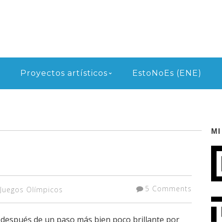
Proyectos artísticos
EstoNoEs (ENE)
MI
5 Comments
Juegos Olímpicos
n después de un paso más bien poco brillante por