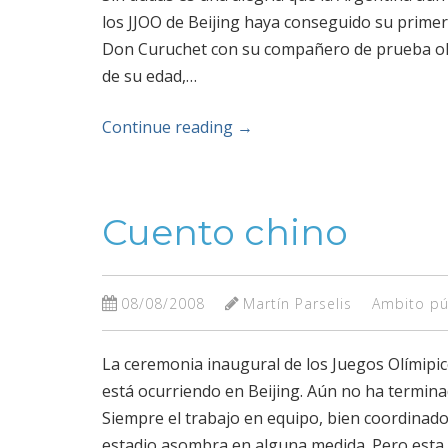
los JJOO de Beijing haya conseguido su primer
Don Curuchet con su compañero de prueba olí
de su edad,…
Continue reading
→
Cuento chino
08/08/2008
Martín Parselis
Ambito pú
La ceremonia inaugural de los Juegos Olímipico
está ocurriendo en Beijing. Aún no ha termina
Siempre el trabajo en equipo, bien coordinad
estadio asombra en alguna medida. Pero esta