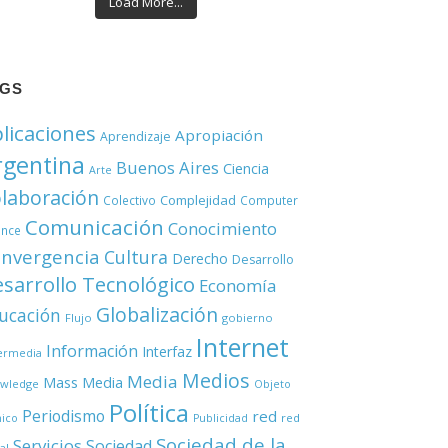
Load More...
AGS
licaciones
Apropiación
Aprendizaje
rgentina
Buenos Aires
Ciencia
Arte
laboración
Complejidad
Colectivo
Computer
Comunicación
Conocimiento
ence
nvergencia
Cultura
Derecho
Desarrollo
sarrollo Tecnológico
Economía
Globalización
ucación
Flujo
gobierno
Internet
Información
Interfaz
ermedia
Medios
Media
Mass Media
wledge
Objeto
Política
Periodismo
red
red
nico
Publicidad
Sociedad de la
Servicios
Sociedad
al