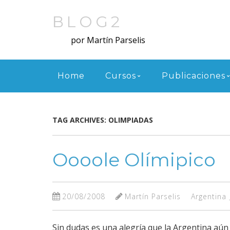
Skip
to
BLOG2
main
por Martín Parselis
content
Menu
Home
Cursos
Publicaciones
TAG ARCHIVES:
OLIMPIADAS
Oooole Olímipico
20/08/2008
Martín Parselis
Argentina
Sin dudas es una alegría que la Argentina aú