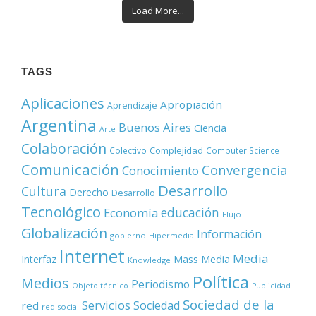
Load More...
TAGS
Aplicaciones
Apropiación
Aprendizaje
Argentina
Buenos Aires
Ciencia
Arte
Colaboración
Complejidad
Colectivo
Computer Science
Comunicación
Convergencia
Conocimiento
Desarrollo
Cultura
Derecho
Desarrollo
Tecnológico
educación
Economía
Flujo
Globalización
Información
gobierno
Hipermedia
Internet
Media
Mass Media
Interfaz
Knowledge
Política
Medios
Periodismo
Objeto técnico
Publicidad
Sociedad de la
Servicios
Sociedad
red
red social