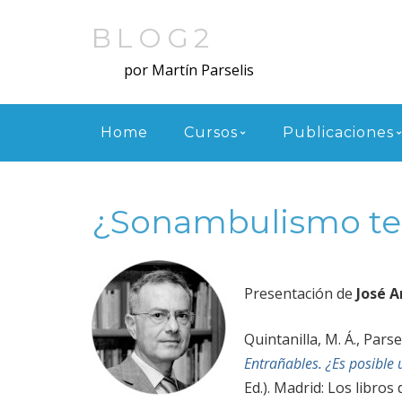
Skip
to
BLOG2
main
por Martín Parselis
content
Menu
Home
Cursos
Publicaciones
¿Sonambulismo te
Presentación de
José 
Quintanilla, M. Á., Parse
Entrañables. ¿Es posible 
Ed.). Madrid: Los libros 