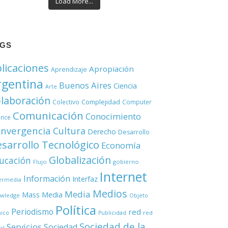
Load More...
AGS
licaciones
Apropiación
Aprendizaje
rgentina
Buenos Aires
Ciencia
Arte
laboración
Complejidad
Colectivo
Computer
Comunicación
Conocimiento
ence
nvergencia
Cultura
Derecho
Desarrollo
sarrollo Tecnológico
Economía
Globalización
ucación
Flujo
gobierno
Internet
Información
Interfaz
ermedia
Medios
Media
Mass Media
wledge
Objeto
Política
Periodismo
red
red
nico
Publicidad
Sociedad de la
Servicios
Sociedad
al