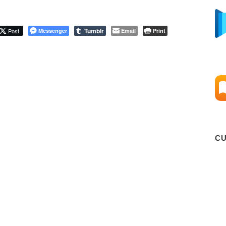
Tumblr
Post
Messenger
Email
Print
C