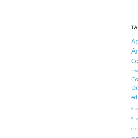
T
Ap
A
Co
Sci
Co
De
ed
Hip
Kno
téc
soci