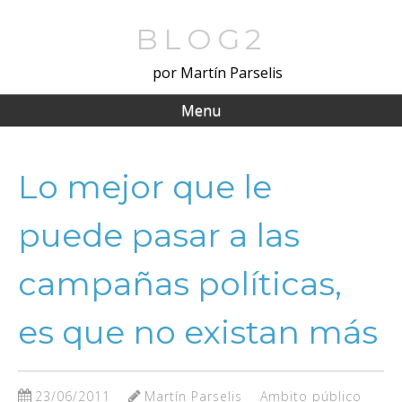
Skip
to
BLOG2
main
por Martín Parselis
content
Menu
Lo mejor que le
puede pasar a las
campañas políticas,
es que no existan más
23/06/2011
Martín Parselis
Ambito público