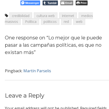
Tumblr
Messenger
Email
Print
credibilidad
cultura web
Internet
medios
masivos
Política
politicos
red
web
One response on “
Lo mejor que le puede
pasar a las campañas políticas, es que no
existan más
”
Pingback:
Martín Parselis
Leave a Reply
Your email address will not be published.
Required fields