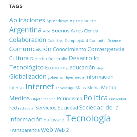
TAGS
Aplicaciones
Apropiación
Aprendizaje
Argentina
Buenos Aires
Ciencia
Arte
Colaboración
Complejidad
Colectivo
Computer Science
Comunicación
Convergencia
Conocimiento
Desarrollo
Cultura
Derecho
Desarrollo
Tecnológico
educación
Economía
Flujo
Globalización
Información
gobierno
Hipermedia
Internet
Media
Mass Media
Interfaz
Knowledge
Política
Medios
Periodismo
Objeto técnico
Publicidad
Sociedad de la
Servicios
Sociedad
red
red social
Tecnología
Información
Software
web
Web 2
Transparencia