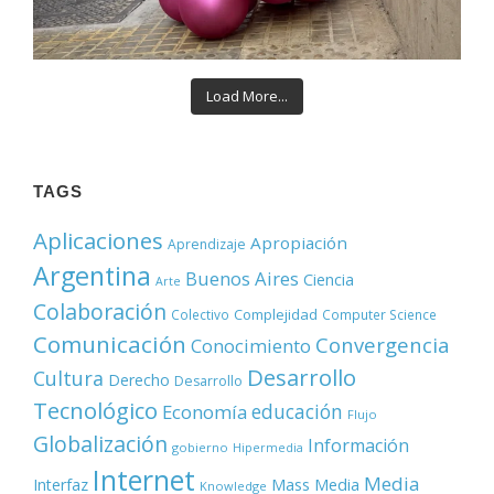
Load More...
TAGS
Aplicaciones
Apropiación
Aprendizaje
Argentina
Buenos Aires
Ciencia
Arte
Colaboración
Complejidad
Colectivo
Computer Science
Comunicación
Convergencia
Conocimiento
Desarrollo
Cultura
Derecho
Desarrollo
Tecnológico
educación
Economía
Flujo
Globalización
Información
gobierno
Hipermedia
Internet
Media
Mass Media
Interfaz
Knowledge