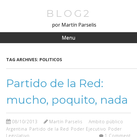
Skip
to
BLOG2
main
por Martín Parselis
content
Menu
TAG ARCHIVES:
POLITICOS
Partido de la Red:
mucho, poquito, nada
08/10/2013
Martín Parselis
Ambito público
Argentina
Partido de la Red
Poder Ejecutivo
Poder
Legislativo
1 Comment