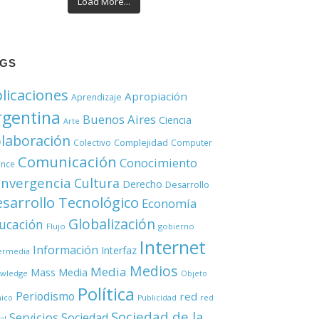
Load More...
AGS
licaciones
Apropiación
Aprendizaje
rgentina
Buenos Aires
Ciencia
Arte
laboración
Complejidad
Colectivo
Computer
Comunicación
Conocimiento
ence
nvergencia
Cultura
Derecho
Desarrollo
sarrollo Tecnológico
Economía
Globalización
ucación
Flujo
gobierno
Internet
Información
Interfaz
ermedia
Medios
Media
Mass Media
wledge
Objeto
Política
Periodismo
red
red
nico
Publicidad
Sociedad de la
Servicios
Sociedad
al