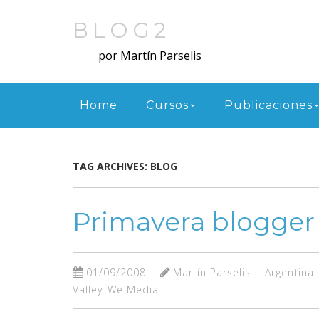
Skip
to
BLOG2
main
por Martín Parselis
content
Menu
Home
Cursos
Publicaciones
TAG ARCHIVES:
BLOG
Primavera blogger
01/09/2008
Martín Parselis
Argentina
Valley
We Media