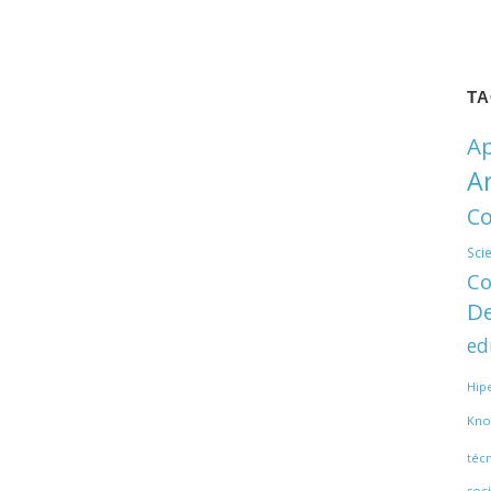
T
Ap
A
Co
Sci
Co
De
ed
Hip
Kno
téc
soci