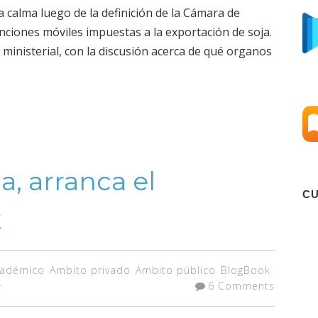
 calma luego de la definición de la Cámara de
nciones móviles impuestas a la exportación de soja.
 ministerial, con la discusión acerca de qué organos
, arranca el
C
k
cadémico
Ambito privado
Ambito público
BlogBook
6 Comments
r