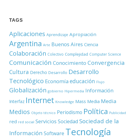
TAGS
Aplicaciones
Apropiación
Aprendizaje
Argentina
Buenos Aires
Ciencia
Arte
Colaboración
Complejidad
Colectivo
Computer Science
Comunicación
Convergencia
Conocimiento
Desarrollo
Cultura
Derecho
Desarrollo
Tecnológico
educación
Economía
Flujo
Globalización
Información
gobierno
Hipermedia
Internet
Media
Mass Media
Interfaz
Knowledge
Política
Medios
Periodismo
Objeto técnico
Publicidad
Sociedad de la
Servicios
Sociedad
red
red social
Tecnología
Información
Software