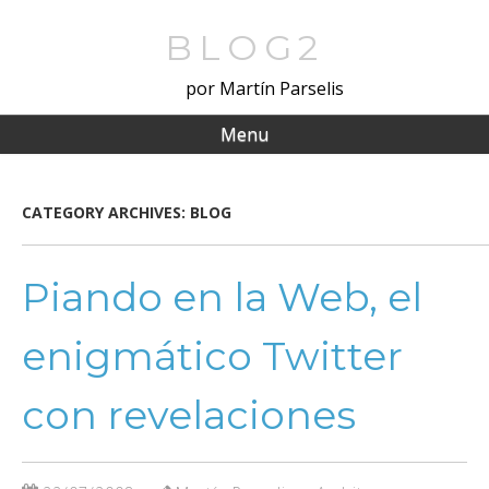
Skip
to
BLOG2
main
por Martín Parselis
content
Menu
CATEGORY ARCHIVES:
BLOG
Piando en la Web, el
enigmático Twitter
con revelaciones