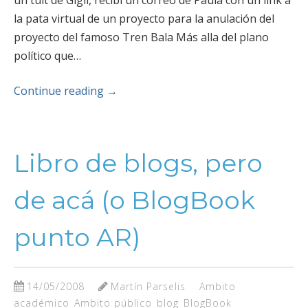
un tuit de Gigli, recibí un correo de Paula con un link a
la pata virtual de un proyecto para la anulación del
proyecto del famoso Tren Bala Más alla del plano
político que…
Continue reading
→
Libro de blogs, pero
de acá (o BlogBook
punto AR)
14/05/2008
Martín Parselis
Ambito
académico
Ambito público
blog
BlogBook