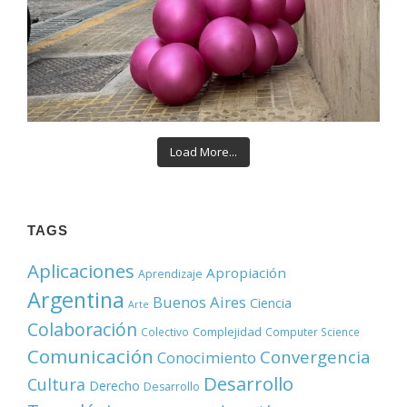
Load More...
TAGS
Aplicaciones
Apropiación
Aprendizaje
Argentina
Buenos Aires
Ciencia
Arte
Colaboración
Complejidad
Colectivo
Computer Science
Comunicación
Convergencia
Conocimiento
Desarrollo
Cultura
Derecho
Desarrollo