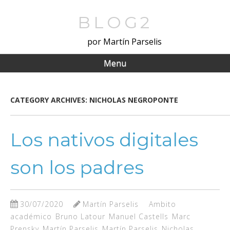
Skip
to
BLOG2
main
por Martín Parselis
content
Menu
CATEGORY ARCHIVES:
NICHOLAS NEGROPONTE
Los nativos digitales
son los padres
30/07/2020
Martín Parselis
Ambito
académico
Bruno Latour
Manuel Castells
Marc
Prensky
Martín Parselis
Martín Parselis
Nicholas