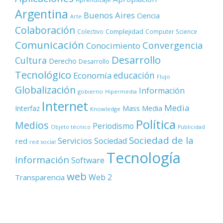
Argentina
Buenos Aires
Ciencia
Arte
Colaboración
Complejidad
Colectivo
Computer Science
Comunicación
Convergencia
Conocimiento
Desarrollo
Cultura
Derecho
Desarrollo
Tecnológico
educación
Economía
Flujo
Globalización
Información
gobierno
Hipermedia
Internet
Media
Mass Media
Interfaz
Knowledge
Política
Medios
Periodismo
Objeto técnico
Publicidad
Sociedad de la
Servicios
Sociedad
red
red social
Tecnología
Información
Software
web
Web 2
Transparencia