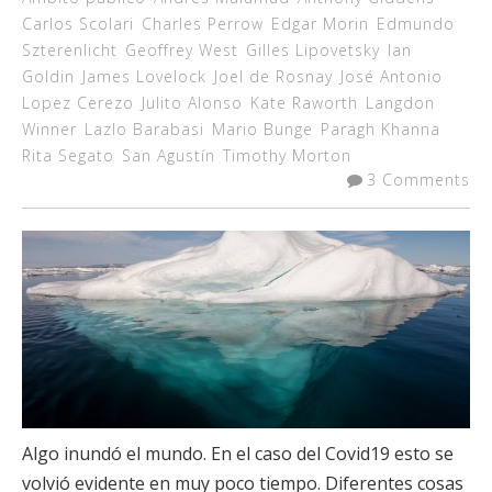
Carlos Scolari
Charles Perrow
Edgar Morin
Edmundo
Szterenlicht
Geoffrey West
Gilles Lipovetsky
Ian
Goldin
James Lovelock
Joel de Rosnay
José Antonio
Lopez Cerezo
Julito Alonso
Kate Raworth
Langdon
Winner
Lazlo Barabasi
Mario Bunge
Paragh Khanna
Rita Segato
San Agustín
Timothy Morton
3 Comments
Algo inundó el mundo. En el caso del Covid19 esto se
volvió evidente en muy poco tiempo. Diferentes cosas