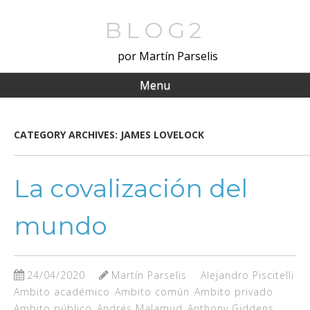
Skip
to
BLOG2
main
por Martín Parselis
content
Menu
CATEGORY ARCHIVES:
JAMES LOVELOCK
La covalización del
mundo
24/04/2020
Martín Parselis
Alejandro Piscitelli
Ambito académico
Ambito común
Ambito privado
Ambito público
Andrés Malamud
Anthony Giddens