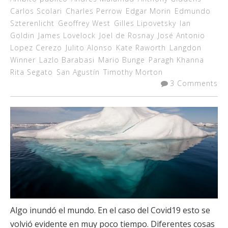
Carlos Scolari
Charles Perrow
Edgar Morin
Edmundo
Szterenlicht
Geoffrey West
Gilles Lipovetsky
Ian
Goldin
James Lovelock
Joel de Rosnay
José Antonio
Lopez Cerezo
Julito Alonso
Kate Raworth
Langdon
Winner
Lazlo Barabasi
Mario Bunge
Paragh Khanna
Rita Segato
San Agustín
Timothy Morton
3 Comments
Algo inundó el mundo. En el caso del Covid19 esto se
volvió evidente en muy poco tiempo. Diferentes cosas