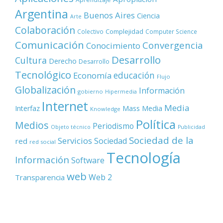
Argentina
Buenos Aires
Ciencia
Arte
Colaboración
Complejidad
Colectivo
Computer Science
Comunicación
Convergencia
Conocimiento
Desarrollo
Cultura
Derecho
Desarrollo
Tecnológico
educación
Economía
Flujo
Globalización
Información
gobierno
Hipermedia
Internet
Media
Mass Media
Interfaz
Knowledge
Política
Medios
Periodismo
Objeto técnico
Publicidad
Sociedad de la
Servicios
Sociedad
red
red social
Tecnología
Información
Software
web
Web 2
Transparencia