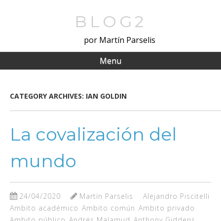
Skip
to
BLOG2
main
por Martín Parselis
content
Menu
CATEGORY ARCHIVES:
IAN GOLDIN
La covalización del
mundo
24/04/2020
Martín Parselis
Alejandro Piscitelli
Ambito académico
Ambito común
Ambito privado
Ambito público
Andrés Malamud
Anthony Giddens