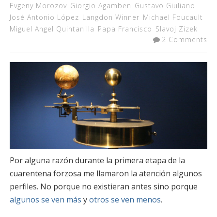
Evgeny Morozov
Giorgio Agamben
Gustavo Giuliano
José Antonio López
Langdon Winner
Michael Foucault
Miguel Angel Quintanilla
Papa Francisco
Slavoj Zizek
2 Comments
Por alguna razón durante la primera etapa de la
cuarentena forzosa me llamaron la atención algunos
perfiles. No porque no existieran antes sino porque
algunos se ven más
y
otros se ven menos
.