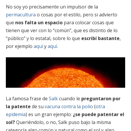
No soy yo precisamente un impulsor de la
permacultura
o cosas por el estilo, pero si advierto
que
nos falta un espacio
para colocar cosas que
tienen que ver con lo “común”, que es distinto de lo
“público” y lo estatal, sobre lo que
escribí bastante
,
por ejemplo
aquí
y
aquí
.
La famosa frase de
Salk
cuando le
preguntaron por
la patente
de su
vacuna contra la polio
(
otra
epidemia
) es un gran ejemplo:
¿se puede patentar el
sol?
Queriéndolo, o no, Salk puso bajo la misma
categoría algo común y natural como el sol y algo