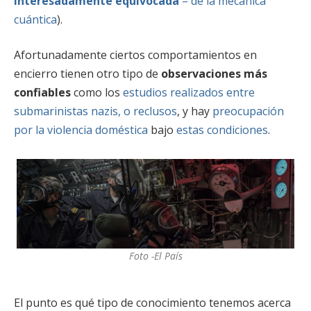
interesadamente equivocada
– de la mecánica
cuántica
).
Afortunadamente ciertos comportamientos en
encierro tienen otro tipo de
observaciones más
confiables
como los
estudios realizados entre
submarinistas nazis, o reclusos
, y hay
preocupación
por la violencia doméstica
bajo
estas condiciones
.
Foto -El País
El punto es qué tipo de conocimiento tenemos acerca