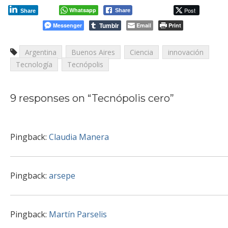
Whatsapp
Post
Share
Share
Tumblr
Messenger
Email
Print
Argentina
Buenos Aires
Ciencia
innovación
Tecnología
Tecnópolis
9 responses on “
Tecnópolis cero
”
Pingback:
Claudia Manera
Pingback:
arsepe
Pingback:
Martín Parselis