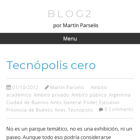
Skip
to
BLOG2
main
por Martín Parselis
content
Menu
Tecnópolis cero
01/10/2012
Martín Parselis
Ambito
académico
Ambito privado
Ambito público
Argentina
Ciudad de Buenos Aires
General
Poder Ejecutivo
9 Comments
Provincia de Buenos Aires
Tecnópolis
No es un parque temático, no es una exhibición, ni un
paseo. Aunque todo eso podría considerarse