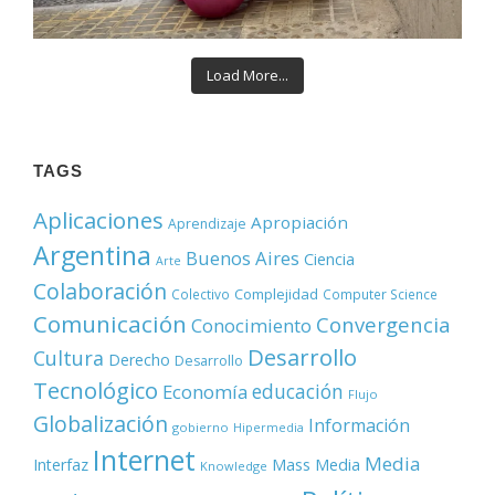
Load More...
TAGS
Aplicaciones
Apropiación
Aprendizaje
Argentina
Buenos Aires
Ciencia
Arte
Colaboración
Complejidad
Colectivo
Computer Science
Comunicación
Convergencia
Conocimiento
Desarrollo
Cultura
Derecho
Desarrollo
Tecnológico
educación
Economía
Flujo
Globalización
Información
gobierno
Hipermedia
Internet
Media
Mass Media
Interfaz
Knowledge