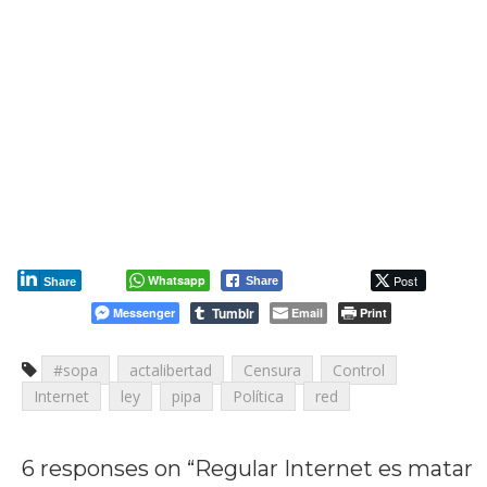
Whatsapp
Post
Share
Share
Tumblr
Messenger
Email
Print
#sopa
actalibertad
Censura
Control
Internet
ley
pipa
Política
red
6 responses on “
Regular Internet es matar