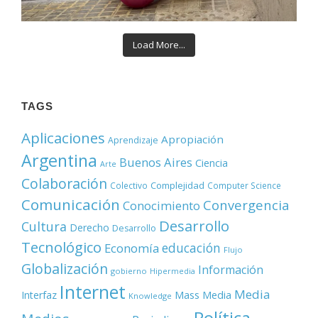
Load More...
TAGS
Aplicaciones
Apropiación
Aprendizaje
Argentina
Buenos Aires
Ciencia
Arte
Colaboración
Complejidad
Colectivo
Computer Science
Comunicación
Convergencia
Conocimiento
Desarrollo
Cultura
Derecho
Desarrollo
Tecnológico
educación
Economía
Flujo
Globalización
Información
gobierno
Hipermedia
Internet
Media
Mass Media
Interfaz
Knowledge
Política