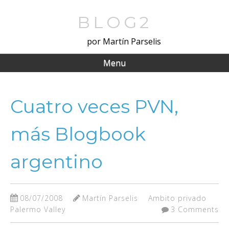
Skip
to
BLOG2
main
por Martín Parselis
content
Menu
Cuatro veces PVN,
más Blogbook
argentino
08/07/2008
Martín Parselis
Ambito privado
Palermo Valley
3 Comments