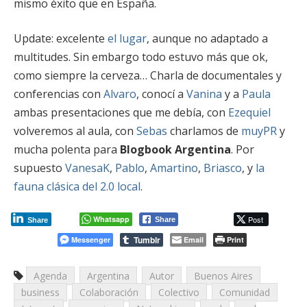
mismo éxito que en España.
Update: excelente
el lugar
, aunque no adaptado a
multitudes. Sin embargo todo estuvo más que ok,
como siempre la cerveza… Charla de documentales y
conferencias con
Alvaro
, conocí a
Vanina
y a
Paula
ambas presentaciones que me debía, con
Ezequiel
volveremos al aula, con
Sebas
charlamos de
muyPR
y
mucha polenta para
Blogbook Argentina
. Por
supuesto
VanesaK
,
Pablo
,
Amartino
,
Briasco
, y
la
fauna clásica del 2.0 local
.
Whatsapp
Post
Share
Share
Tumblr
Messenger
Email
Print
Agenda
Argentina
Autor
Buenos Aires
business
Colaboración
Colectivo
Comunidad