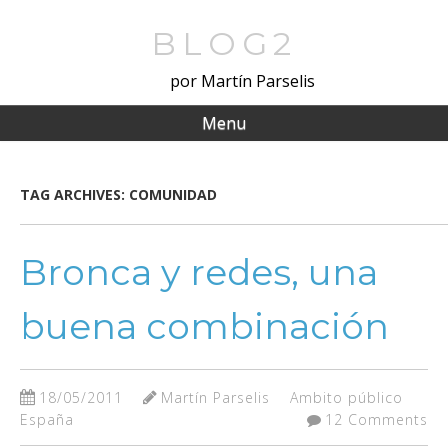
Skip
to
BLOG2
main
por Martín Parselis
content
Menu
TAG ARCHIVES:
COMUNIDAD
Bronca y redes, una
buena combinación
18/05/2011
Martín Parselis
Ambito público
España
12 Comments