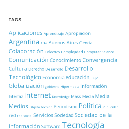
TAGS
Aplicaciones
Apropiación
Aprendizaje
Argentina
Buenos Aires
Ciencia
Arte
Colaboración
Complejidad
Colectivo
Computer Science
Comunicación
Convergencia
Conocimiento
Desarrollo
Cultura
Derecho
Desarrollo
Tecnológico
educación
Economía
Flujo
Globalización
Información
gobierno
Hipermedia
Internet
Media
Mass Media
Interfaz
Knowledge
Política
Medios
Periodismo
Objeto técnico
Publicidad
Sociedad de la
Servicios
Sociedad
red
red social
Tecnología
Información
Software