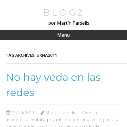
Skip
to
BLOG2
main
por Martín Parselis
content
Menu
TAG ARCHIVES:
URNA2011
No hay veda en las
redes
21/10/2011
Martín Parselis
Ambito
académico
Ambito privado
Ambito público
Argentina
General
Poder Ejecutivo
Poder Judicial
Poder