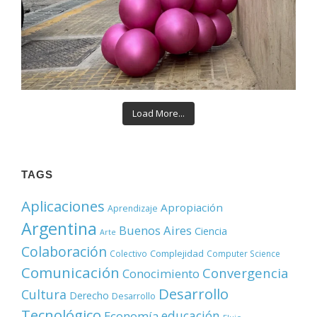
Load More...
TAGS
Aplicaciones
Apropiación
Aprendizaje
Argentina
Buenos Aires
Ciencia
Arte
Colaboración
Complejidad
Colectivo
Computer Science
Comunicación
Convergencia
Conocimiento
Desarrollo
Cultura
Derecho
Desarrollo
Tecnológico
educación
Economía