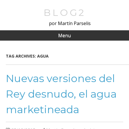
Skip
to
BLOG2
main
por Martín Parselis
content
Menu
TAG ARCHIVES:
AGUA
Nuevas versiones del
Rey desnudo, el agua
marketineada