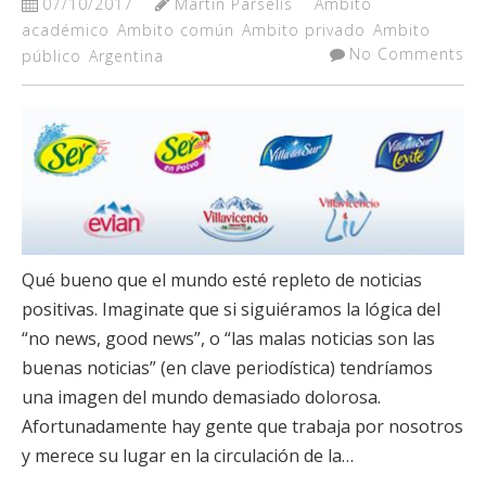
07/10/2017
Martín Parselis
Ambito
académico
Ambito común
Ambito privado
Ambito
No Comments
público
Argentina
Qué bueno que el mundo esté repleto de noticias
positivas. Imaginate que si siguiéramos la lógica del
“no news, good news”, o “las malas noticias son las
buenas noticias” (en clave periodística) tendríamos
una imagen del mundo demasiado dolorosa.
Afortunadamente hay gente que trabaja por nosotros
y merece su lugar en la circulación de la…