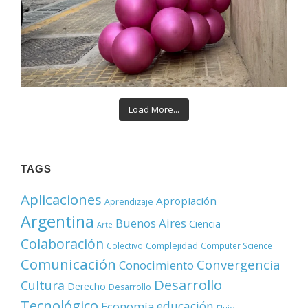
Load More...
TAGS
Aplicaciones
Apropiación
Aprendizaje
Argentina
Buenos Aires
Ciencia
Arte
Colaboración
Complejidad
Colectivo
Computer Science
Comunicación
Convergencia
Conocimiento
Desarrollo
Cultura
Derecho
Desarrollo
Tecnológico
educación
Economía
Flujo