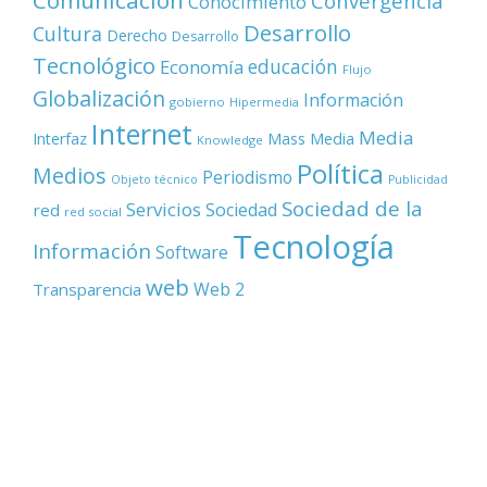
Comunicación
Convergencia
Conocimiento
Desarrollo
Cultura
Derecho
Desarrollo
Tecnológico
educación
Economía
Flujo
Globalización
Información
gobierno
Hipermedia
Internet
Media
Mass Media
Interfaz
Knowledge
Política
Medios
Periodismo
Objeto técnico
Publicidad
Sociedad de la
Servicios
Sociedad
red
red social
Tecnología
Información
Software
web
Web 2
Transparencia