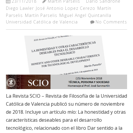
23/11/2018
Martín Parselis
Darío Sandrone
Diego Lawler
José Antonio Lopez Cerezo
Martín
Parselis
Martín Parselis
Miguel Angel Quintanilla
Universidad Católica de Valencia
No Comments
La Revista SCIO – Revista de Filosofía de la Universidad
Católica de Valencia publicó su número de noviembre
de 2018. Incluye un artículo mío: La honestidad y otras
características deseables para el desarrollo
tecnológico, relacionado con el libro Dar sentido a la