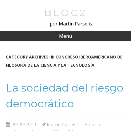
Skip
to
BLOG2
main
por Martín Parselis
content
Menu
CATEGORY ARCHIVES:
III CONGRESO IBEROAMERICANO DE
FILOSOFÍA DE LA CIENCIA Y LA TECNOLOGÍA
La sociedad del riesgo
democrático
09/09/2010
Martín Parselis
Ambito