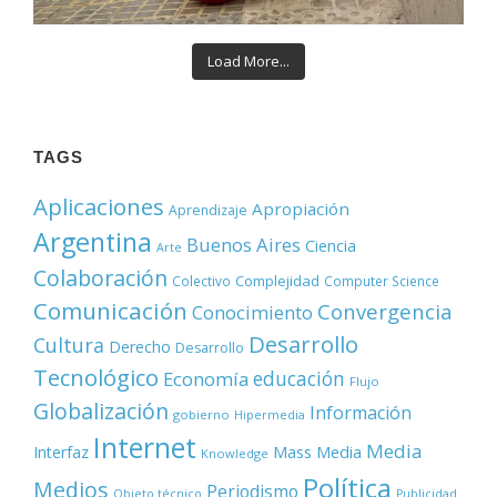
Load More...
TAGS
Aplicaciones
Apropiación
Aprendizaje
Argentina
Buenos Aires
Ciencia
Arte
Colaboración
Complejidad
Colectivo
Computer Science
Comunicación
Convergencia
Conocimiento
Desarrollo
Cultura
Derecho
Desarrollo
Tecnológico
educación
Economía
Flujo
Globalización
Información
gobierno
Hipermedia
Internet
Media
Mass Media
Interfaz
Knowledge
Política
Medios
Periodismo
Objeto técnico
Publicidad