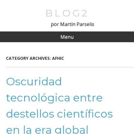
Skip
to
BLOG2
main
por Martín Parselis
content
Menu
CATEGORY ARCHIVES:
AFHIC
Oscuridad
tecnológica entre
destellos científicos
en la era global