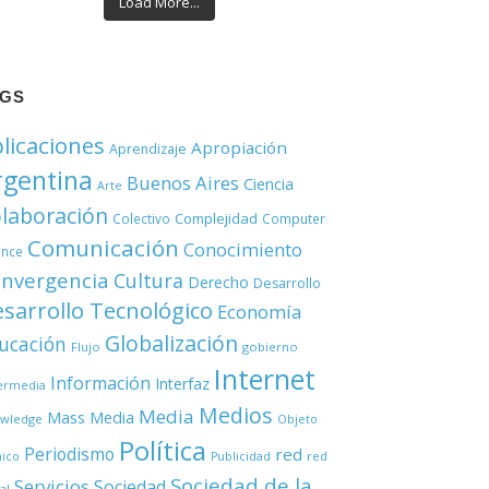
Load More...
AGS
licaciones
Apropiación
Aprendizaje
rgentina
Buenos Aires
Ciencia
Arte
laboración
Complejidad
Colectivo
Computer
Comunicación
Conocimiento
ence
nvergencia
Cultura
Derecho
Desarrollo
sarrollo Tecnológico
Economía
Globalización
ucación
Flujo
gobierno
Internet
Información
Interfaz
ermedia
Medios
Media
Mass Media
wledge
Objeto
Política
Periodismo
red
red
nico
Publicidad
Sociedad de la
Servicios
Sociedad
al