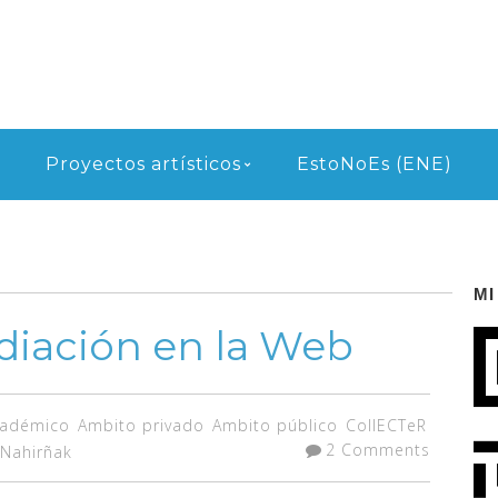
Proyectos artísticos
EstoNoEs (ENE)
MI
diación en la Web
cadémico
Ambito privado
Ambito público
CollECTeR
2 Comments
 Nahirñak