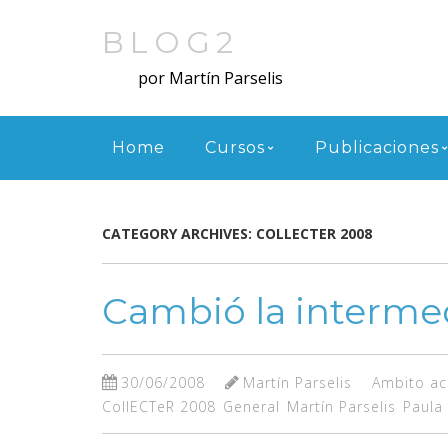
Skip
to
BLOG2
main
por Martín Parselis
content
Menu
Home
Cursos
Publicaciones
CATEGORY ARCHIVES:
COLLECTER 2008
Cambió la interme
30/06/2008
Martín Parselis
Ambito a
CollECTeR 2008
General
Martín Parselis
Paula