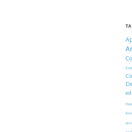
T
Ap
A
Co
Sci
Co
De
ed
Hip
Kno
téc
soci