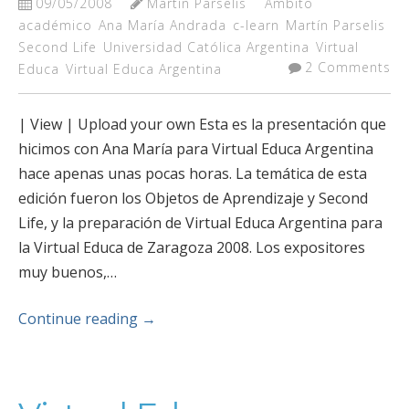
09/05/2008
Martín Parselis
Ambito
académico
Ana María Andrada
c-learn
Martín Parselis
Second Life
Universidad Católica Argentina
Virtual
2 Comments
Educa
Virtual Educa Argentina
| View | Upload your own Esta es la presentación que
hicimos con Ana María para Virtual Educa Argentina
hace apenas unas pocas horas. La temática de esta
edición fueron los Objetos de Aprendizaje y Second
Life, y la preparación de Virtual Educa Argentina para
la Virtual Educa de Zaragoza 2008. Los expositores
muy buenos,…
Continue reading
→