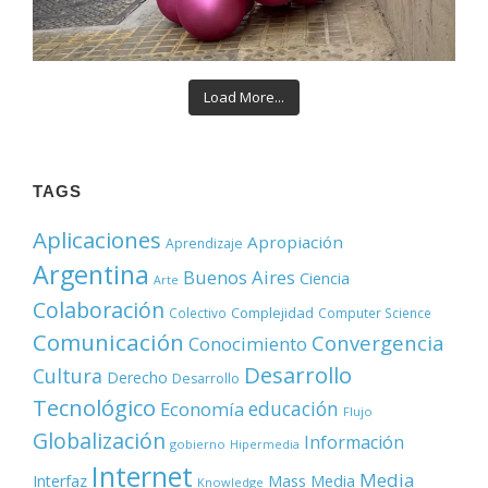
Load More...
TAGS
Aplicaciones
Apropiación
Aprendizaje
Argentina
Buenos Aires
Ciencia
Arte
Colaboración
Complejidad
Colectivo
Computer Science
Comunicación
Convergencia
Conocimiento
Desarrollo
Cultura
Derecho
Desarrollo
Tecnológico
educación
Economía
Flujo
Globalización
Información
gobierno
Hipermedia
Internet
Media
Mass Media
Interfaz
Knowledge